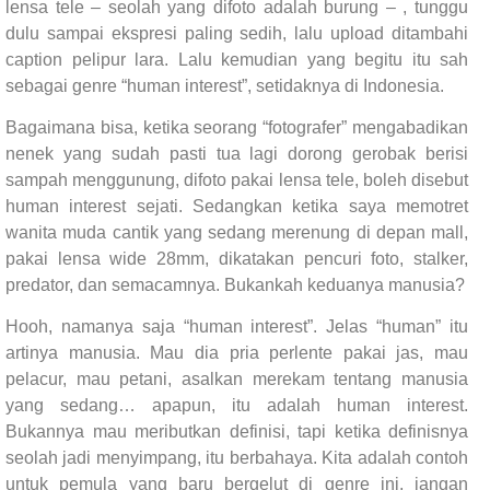
lensa tele – seolah yang difoto adalah burung – , tunggu
dulu sampai ekspresi paling sedih, lalu upload ditambahi
caption pelipur lara. Lalu kemudian yang begitu itu sah
sebagai genre “human interest”, setidaknya di Indonesia.
Bagaimana bisa, ketika seorang “fotografer” mengabadikan
nenek yang sudah pasti tua lagi dorong gerobak berisi
sampah menggunung, difoto pakai lensa tele, boleh disebut
human interest sejati. Sedangkan ketika saya memotret
wanita muda cantik yang sedang merenung di depan mall,
pakai lensa wide 28mm, dikatakan pencuri foto, stalker,
predator, dan semacamnya. Bukankah keduanya manusia?
Hooh, namanya saja “human interest”. Jelas “human” itu
artinya manusia. Mau dia pria perlente pakai jas, mau
pelacur, mau petani, asalkan merekam tentang manusia
yang sedang… apapun, itu adalah human interest.
Bukannya mau meributkan definisi, tapi ketika definisnya
seolah jadi menyimpang, itu berbahaya. Kita adalah contoh
untuk pemula yang baru bergelut di genre ini, jangan