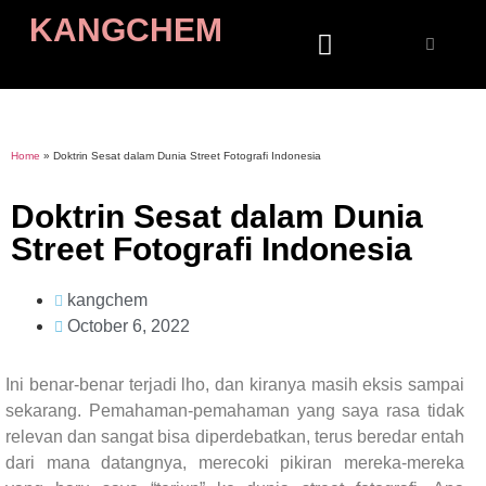
KANGCHEM
Home
»
Doktrin Sesat dalam Dunia Street Fotografi Indonesia
Doktrin Sesat dalam Dunia
Street Fotografi Indonesia
kangchem
October 6, 2022
Ini benar-benar terjadi lho, dan kiranya masih eksis sampai
sekarang. Pemahaman-pemahaman yang saya rasa tidak
relevan dan sangat bisa diperdebatkan, terus beredar entah
dari mana datangnya, merecoki pikiran mereka-mereka