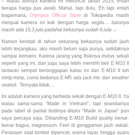
– walau aslinya kamera ini meluncur tahun 2015, entah
berapa harga pas awal). Mahal, tapi dulu. Eh tapi entah
bagaimana,
Olympus Official Store
di Tokopedia masih
menjual kamera ini kok dengan harga segitu…
barunya
masih ada 15.3 juta padahal bekasnya sudah 6 juta
-,-
Namun kendati di tahun sekarang bekasnya sudah jauh
lebih terjangkau, aku masih belum saja punya, setidaknya
sampai kemarin. Karena jarang yang fisiknya mulus sekali
seperti yang ini, dan juga saya lebih memilih beli E-M10 II
lantaran sempat beranggapan kalau ini dan E-M10 II tuh
mirip-mirip, cuma bedanya E-M5 ada jack mic dan
weather
sealed
. Ternyata tidak…
Ini adalah kamera yang berbeda sekali dengan E-M10 II. Ya
walau sama-sama “Made in Vietnam”, tapi seandainya
pada label di pantat bodinya ditulis “Made in Japan” pun
saya percaya saja. Dibanding E-M10 Build quality benar-
benar bagus, magnesium. Feel di genggaman jauh sekali.
Perasaan saat tombol dipencet, warna layar, hingga suara