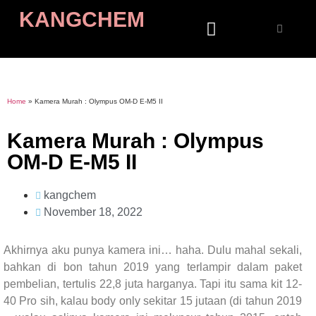
KANGCHEM
Home
»
Kamera Murah : Olympus OM-D E-M5 II
Kamera Murah : Olympus
OM-D E-M5 II
kangchem
November 18, 2022
Akhirnya aku punya kamera ini… haha. Dulu mahal sekali,
bahkan di bon tahun 2019 yang terlampir dalam paket
pembelian, tertulis 22,8 juta harganya. Tapi itu sama kit 12-
40 Pro sih, kalau body only sekitar 15 jutaan (di tahun 2019