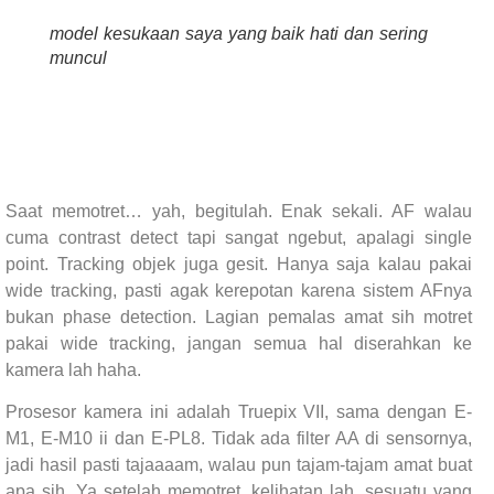
model kesukaan saya yang baik hati dan sering
muncul
Saat memotret… yah, begitulah. Enak sekali. AF walau
cuma contrast detect tapi sangat ngebut, apalagi single
point. Tracking objek juga gesit. Hanya saja kalau pakai
wide tracking, pasti agak kerepotan karena sistem AFnya
bukan phase detection. Lagian pemalas amat sih motret
pakai wide tracking, jangan semua hal diserahkan ke
kamera lah haha.
Prosesor kamera ini adalah Truepix VII, sama dengan E-
M1, E-M10 ii dan E-PL8. Tidak ada filter AA di sensornya,
jadi hasil pasti tajaaaam, walau pun tajam-tajam amat buat
apa sih. Ya setelah memotret, kelihatan lah, sesuatu yang