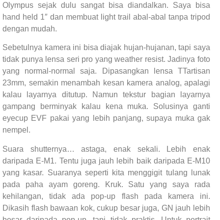
Olympus sejak dulu sangat bisa diandalkan. Saya bisa
hand held 1″ dan membuat light trail abal-abal tanpa tripod
dengan mudah.
Sebetulnya kamera ini bisa diajak hujan-hujanan, tapi saya
tidak punya lensa seri pro yang weather resist. Jadinya foto
yang normal-normal saja. Dipasangkan lensa TTartisan
23mm, semakin menambah kesan kamera analog, apalagi
kalau layarnya ditutup. Namun tekstur bagian layarnya
gampang berminyak kalau kena muka. Solusinya ganti
eyecup EVF pakai yang lebih panjang, supaya muka gak
nempel.
Suara shutternya… astaga, enak sekali. Lebih enak
daripada E-M1. Tentu juga jauh lebih baik daripada E-M10
yang kasar. Suaranya seperti kita menggigit tulang lunak
pada paha ayam goreng. Kruk. Satu yang saya rada
kehilangan, tidak ada pop-up flash pada kamera ini.
Dikasih flash bawaan kok, cukup besar juga, GN jauh lebih
besar daripada pop-up, tapi tidak praktis. Untuk portrait