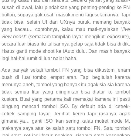
pusing kalau mau cari sesuatu. Sebaiknya set yang susah-
susah di awal, lalu pindahkan yang penting-penting ke FN
button, supaya gak usah masuk menu lagi selamanya. Tapi
tidak bisa, selain UI dan UXnya buruk, memang banyak
yang kacau… contohnya, kalau mau mati-nyalakan “
live
view boost
” (semacam tampilan layar mengikuti exposure),
secara luar biasa itu tulisannya gelap saja tidak bisa diklik.
Harus ganti mode shoot ke iAuto dulu. Dan masih banyak
lagi hal-hal rumit di luar nalar haha.
Ada banyak sekali tombol FN yang bisa dikustom, enam
buah di luar tombol empat arah. Tapi begitulah karena
menunya aneh, tombol yang banyak itu agak sia-sia karena
tidak semua fitur yang diinginkan bisa diatur ke tombol
kustom. Buat yang pertama kali memakai kamera ini pasti
bingung mencari tombol ISO. By default ada di cetrek-
cetrek samping layar. Terlihat keren tapi rasanya agak
gimana ya… ganti ISO ‘kan sering kalau motret mode M,
makanya saya atur ke salah satu tombol FN. Satu tombol
lagi saya set jadi focus peaking, sisanya saya kosongkan