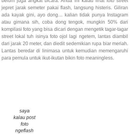
belum juga angkat bicara. Anda ini kalau lihat foto street
jepret jarak semeter pakai flash, langsung histeris. Giliran
ada kayak gini, ayo dong… kalian tidak punya Instagram
atau gimana sih, coba dong tengok, mungkin 50% dari
kompilasi foto yang bisa dicari dengan mengetik tagar-tagar
street lokal tuh isinya foto ojol lagi ngetem, lantas diambil
dari jarak 20 meter, dan diedit sedemikian rupa biar meriah.
Lantas beredar di linimasa untuk kemudian memengaruhi
para pemula untuk ikut-ikutan bikin foto meaningless.
saya
kalau post
foto
ngeflash