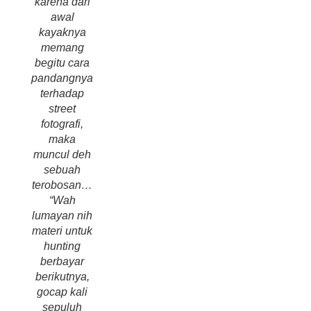
karena dari
awal
kayaknya
memang
begitu cara
pandangnya
terhadap
street
fotografi,
maka
muncul deh
sebuah
terobosan…
“Wah
lumayan nih
materi untuk
hunting
berbayar
berikutnya,
gocap kali
sepuluh