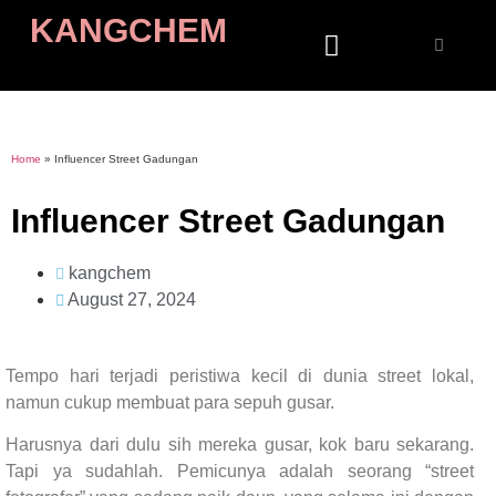
KANGCHEM
Home
»
Influencer Street Gadungan
Influencer Street Gadungan
kangchem
August 27, 2024
Tempo hari terjadi peristiwa kecil di dunia street lokal,
namun cukup membuat para sepuh gusar.
Harusnya dari dulu sih mereka gusar, kok baru sekarang.
Tapi ya sudahlah. Pemicunya adalah seorang “street