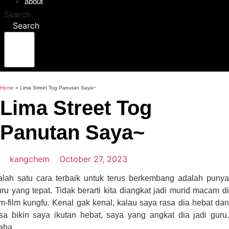
about
Search
Search
Home
»
Lima Street Tog Panutan Saya~
Lima Street Tog
Panutan Saya~
kangchem
October 27, 2023
alah satu cara terbaik untuk terus berkembang adalah punya
ru yang tepat. Tidak berarti kita diangkat jadi murid macam di
lm-film kungfu. Kenal gak kenal, kalau saya rasa dia hebat dan
isa bikin saya ikutan hebat, saya yang angkat dia jadi guru.
aha.