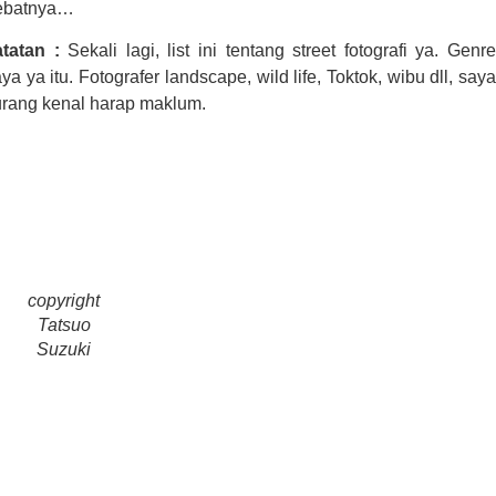
ebatnya…
atatan :
Sekali lagi, list ini tentang street fotografi ya. Genr
ya ya itu. Fotografer landscape, wild life, Toktok, wibu dll, saya
urang kenal harap maklum.
copyright
Tatsuo
Suzuki