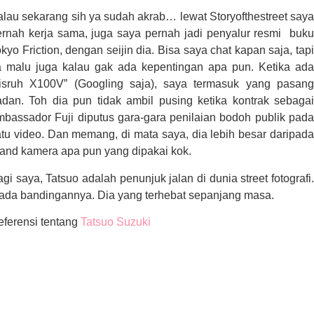
lau sekarang sih ya sudah akrab… lewat Storyofthestreet saya
ernah kerja sama, juga saya pernah jadi penyalur resmi buku
kyo Friction, dengan seijin dia. Bisa saya chat kapan saja, tapi
a malu juga kalau gak ada kepentingan apa pun. Ketika ada
kisruh X100V” (Googling saja), saya termasuk yang pasang
adan. Toh dia pun tidak ambil pusing ketika kontrak sebagai
mbassador Fuji diputus gara-gara penilaian bodoh publik pada
tu video. Dan memang, di mata saya, dia lebih besar daripada
rand kamera apa pun yang dipakai kok.
gi saya, Tatsuo adalah penunjuk jalan di dunia street fotografi.
iada bandingannya. Dia yang terhebat sepanjang masa.
eferensi tentang
Tatsuo Suzuki