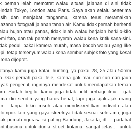
ak pernah lelah memotret walau situasi jalanan di sini tidak
eindah Tokyo, London atau Paris. Saya akan selalu berterima
asih dan menjabat tanganmu, karena terus meramaikan
azanah fotografi jalanan tanah air. Kamu tidak pernah berhenti
lau hujan atau panas, tidak lelah walau berjalan berkilo-kilo
mi foto, dan tak pernah menyerah walau kena kritik sana-sini.
idak peduli pakai kamera murah, masa bodoh walau yang like
pi, tetap tersenyum walau kena sembur subjek foto yang kesal
rena dijepret.
atanya kamu juga kalau hunting, ya pakai 28, 35 atau 50mm
a. Gak pernah pakai tele, karena gak mau curi-curi dari jauh
ayak pengecut, inginnya mendekat untuk mendapatkan teman
aru. Sudah begitu, kamu juga tidak pelit berbagi ilmu… gak
uma diri sendiri yang harus hebat, tapi juga ajak-ajak orang
ain… tanpa bikin rusuh atau mendiskreditkan individu atau
elompok lain yang gaya streetnya tidak sesuai seleramu, juga
idak pernah ngerasa si paling Bandung, Jakarta, dll… padahal
ontribusimu untuk dunia street kotamu, sangat jelas… untuk