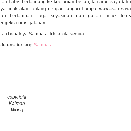
alau habis bertandang ke kediaman beliau, lantaran saya tahu
aya tidak akan pulang dengan tangan hampa, wawasan saya
kan bertambah, juga keyakinan dan gairah untuk terus
engeksplorasi jalanan.
ulah hebatnya Sambara. Idola kita semua.
eferensi tentang
Sambara
copyright
Kaiman
Wong