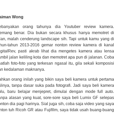
aiman Wong
ebanyakan orang tahunya dia Youtuber review kamera.
emang benar. Dia bukan secara khusus hanya memotret di
alan, malah cenderung landscape sih. Tapi untuk kamu yang di
ahun-tahun 2013-2016 gemar nonton review kamera di kanal
igitalRev, pasti akrab lihat dia mengetes kamera atau lensa
mbil jalan keliling kota dan memotret apa pun di jalanan. Coba
hatlah foto-foto yang terkesan ngasal itu, gila sekali komposisi
an kedalaman maknanya.
ahkan orang inilah yang bikin saya beli kamera untuk pertama
linya, tanpa dasar suka pada fotografi. Jadi saya beli kamera
ulu, baru belajar menjepret, dimulai dengan mode full auto.
anpa alasan yang kuat, sore-sore saya beli Lumix GF selepas
nton dia pagi harinya. Sial juga sih, coba saja video yang saya
nton tuh Ricoh GR atau Fujifilm, saya tidak usah buang-buang