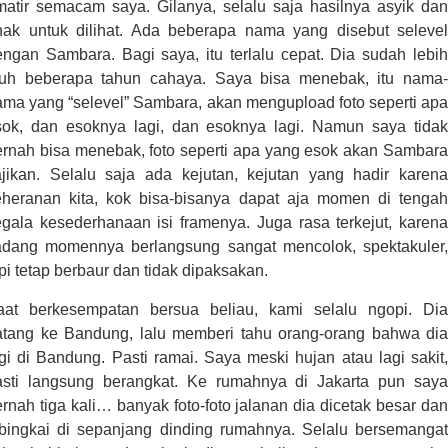
matir semacam saya. Gilanya, selalu saja hasilnya asyik dan
nak untuk dilihat. Ada beberapa nama yang disebut selevel
engan Sambara. Bagi saya, itu terlalu cepat. Dia sudah lebih
auh beberapa tahun cahaya. Saya bisa menebak, itu nama-
ama yang “selevel” Sambara, akan mengupload foto seperti apa
sok, dan esoknya lagi, dan esoknya lagi. Namun saya tidak
ernah bisa menebak, foto seperti apa yang esok akan Sambara
ajikan. Selalu saja ada kejutan, kejutan yang hadir karena
eheranan kita, kok bisa-bisanya dapat aja momen di tengah
egala kesederhanaan isi framenya. Juga rasa terkejut, karena
adang momennya berlangsung sangat mencolok, spektakuler,
pi tetap berbaur dan tidak dipaksakan.
aat berkesempatan bersua beliau, kami selalu ngopi. Dia
atang ke Bandung, lalu memberi tahu orang-orang bahwa dia
gi di Bandung. Pasti ramai. Saya meski hujan atau lagi sakit,
asti langsung berangkat. Ke rumahnya di Jakarta pun saya
rnah tiga kali… banyak foto-foto jalanan dia dicetak besar dan
ibingkai di sepanjang dinding rumahnya. Selalu bersemangat