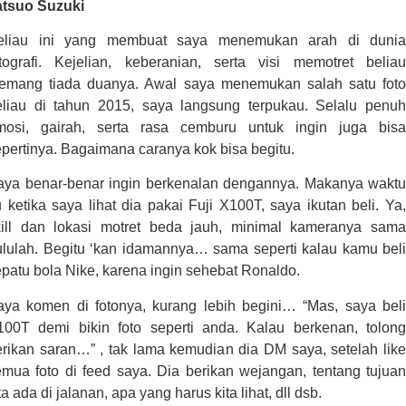
atsuo Suzuki
eliau ini yang membuat saya menemukan arah di dunia
otografi. Kejelian, keberanian, serta visi memotret beliau
emang tiada duanya. Awal saya menemukan salah satu foto
eliau di tahun 2015, saya langsung terpukau. Selalu penuh
mosi, gairah, serta rasa cemburu untuk ingin juga bisa
pertinya. Bagaimana caranya kok bisa begitu.
aya benar-benar ingin berkenalan dengannya. Makanya waktu
u ketika saya lihat dia pakai Fuji X100T, saya ikutan beli. Ya,
kill dan lokasi motret beda jauh, minimal kameranya sama
ululah. Begitu ‘kan idamannya… sama seperti kalau kamu beli
patu bola Nike, karena ingin sehebat Ronaldo.
aya komen di fotonya, kurang lebih begini… “Mas, saya beli
100T demi bikin foto seperti anda. Kalau berkenan, tolong
erikan saran…” , tak lama kemudian dia DM saya, setelah like
emua foto di feed saya. Dia berikan wejangan, tentang tujuan
ta ada di jalanan, apa yang harus kita lihat, dll dsb.