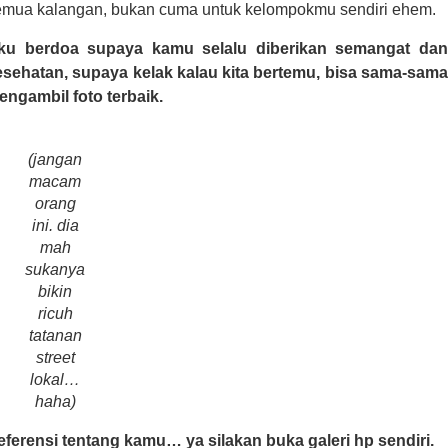
emua kalangan, bukan cuma untuk kelompokmu sendiri ehem.
ku berdoa supaya kamu selalu diberikan semangat dan
esehatan, supaya kelak kalau kita bertemu, bisa sama-sama
engambil foto terbaik.
(
jangan
macam
orang
ini. dia
mah
sukanya
bikin
ricuh
tatanan
street
lokal…
haha
)
eferensi tentang kamu… ya silakan buka galeri hp sendiri.