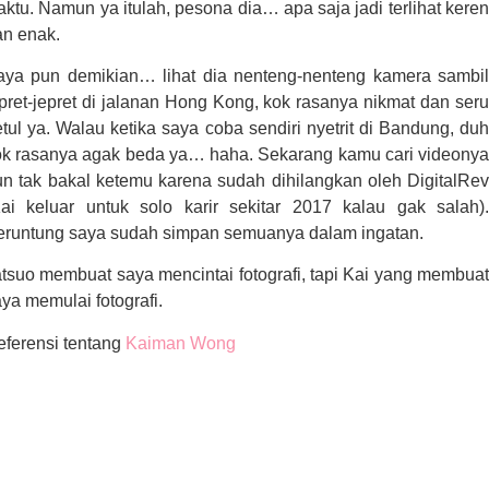
ktu. Namun ya itulah, pesona dia… apa saja jadi terlihat keren
an enak.
aya pun demikian… lihat dia nenteng-nenteng kamera sambil
pret-jepret di jalanan Hong Kong, kok rasanya nikmat dan seru
tul ya. Walau ketika saya coba sendiri nyetrit di Bandung, duh
ok rasanya agak beda ya… haha. Sekarang kamu cari videonya
un tak bakal ketemu karena sudah dihilangkan oleh DigitalRev
Kai keluar untuk solo karir sekitar 2017 kalau gak salah).
eruntung saya sudah simpan semuanya dalam ingatan.
tsuo membuat saya mencintai fotografi, tapi Kai yang membuat
ya memulai fotografi.
eferensi tentang
Kaiman Wong