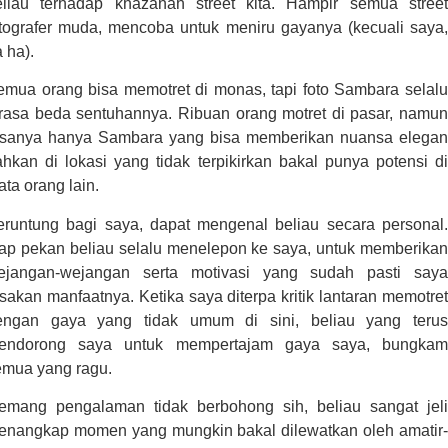
eliau terhadap khazanah street kita. Hampir semua street
otografer muda, mencoba untuk meniru gayanya (kecuali saya,
 ha).
emua orang bisa memotret di monas, tapi foto Sambara selalu
erasa beda sentuhannya. Ribuan orang motret di pasar, namun
asanya hanya Sambara yang bisa memberikan nuansa elegan
hkan di lokasi yang tidak terpikirkan bakal punya potensi di
ta orang lain.
eruntung bagi saya, dapat mengenal beliau secara personal.
iap pekan beliau selalu menelepon ke saya, untuk memberikan
ejangan-wejangan serta motivasi yang sudah pasti saya
sakan manfaatnya. Ketika saya diterpa kritik lantaran memotret
engan gaya yang tidak umum di sini, beliau yang terus
endorong saya untuk mempertajam gaya saya, bungkam
emua yang ragu.
emang pengalaman tidak berbohong sih, beliau sangat jeli
enangkap momen yang mungkin bakal dilewatkan oleh amatir-