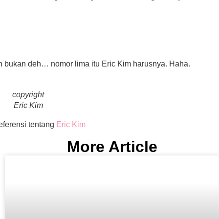
h bukan deh… nomor lima itu Eric Kim harusnya. Haha.
copyright
Eric Kim
eferensi tentang
Eric Kim
More Article