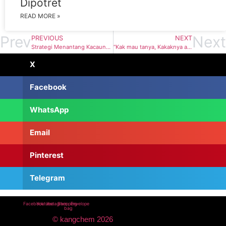
Dipotret
READ MORE »
Prev
Next
PREVIOUS
NEXT
Strategi Menantang Kacaunya Alogaritma Instagram
“Kak mau tanya, Kakaknya asli Bandung…?”
X
Facebook
WhatsApp
Email
Pinterest
Telegram
Facebook
Youtube
Instagram
Shopping-
Envelope
bag
© kangchem 2026