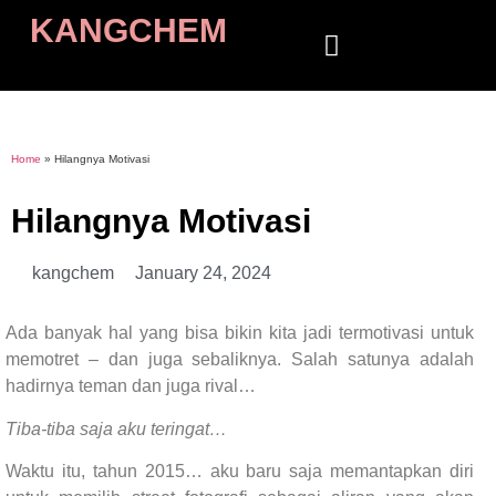
KANGCHEM
Home
»
Hilangnya Motivasi
Hilangnya Motivasi
kangchem
January 24, 2024
Ada banyak hal yang bisa bikin kita jadi termotivasi untuk
memotret – dan juga sebaliknya. Salah satunya adalah
hadirnya teman dan juga rival…
Tiba-tiba saja aku teringat…
Waktu itu, tahun 2015… aku baru saja memantapkan diri