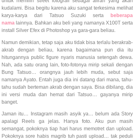
untuk memilih street fotografi sebagai aliran yang akan
kudalami. Bisa begitu karena aku sangat terkesima melihat
karya-karya dari Tatsuo Suzuki serta
beberapa
nama
lainnya. Bahkan aku beli yang namanya X100T serta
install Silver Efex di Photoshop ya gara-gara beliau.
Namun demikian, tetap saja aku tidak bisa terlalu berakrab-
akrab dengan beliau, karena bagaimana pun dia itu
hitungannya public figure nyaris manusia setengah dewa.
Nah, ada satu orang lain, foto-fotonya mirip sekali dengan
Bung Tatsuo… orangnya jauh lebih muda, sebut saja
namanya Ayato. Entah juga dia ini datang dari mana, tahu-
tahu sudah berteman akrab dengan saya. Bisa dibilang, dia
ini versi muda dan hemat dari Tatsuo… gayanya mirip
banget.
Jaman itu… Instagram masih asyik ya… belum ada Story
apalagi Reels ga jelas. Hanya foto. Aku pun masih
semangat, pokoknya tiap hari harus memotret dan upload.
Pokoknya sore habis magrib tuh pasti upload… tak peduli