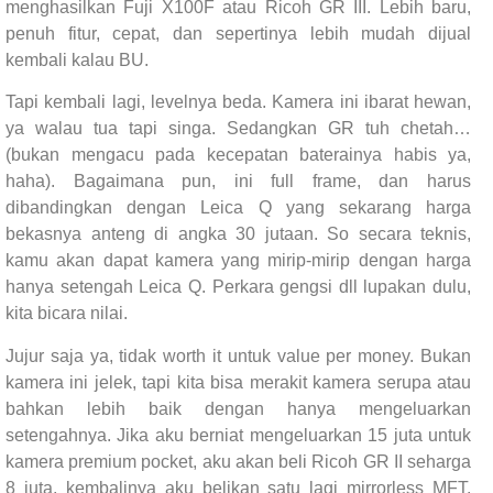
menghasilkan Fuji X100F atau Ricoh GR III. Lebih baru,
penuh fitur, cepat, dan sepertinya lebih mudah dijual
kembali kalau BU.
Tapi kembali lagi, levelnya beda. Kamera ini ibarat hewan,
ya walau tua tapi singa. Sedangkan GR tuh chetah…
(bukan mengacu pada kecepatan baterainya habis ya,
haha). Bagaimana pun, ini full frame, dan harus
dibandingkan dengan Leica Q yang sekarang harga
bekasnya anteng di angka 30 jutaan. So secara teknis,
kamu akan dapat kamera yang mirip-mirip dengan harga
hanya setengah Leica Q. Perkara gengsi dll lupakan dulu,
kita bicara nilai.
Jujur saja ya, tidak worth it untuk value per money. Bukan
kamera ini jelek, tapi kita bisa merakit kamera serupa atau
bahkan lebih baik dengan hanya mengeluarkan
setengahnya. Jika aku berniat mengeluarkan 15 juta untuk
kamera premium pocket, aku akan beli Ricoh GR II seharga
8 juta, kembalinya aku belikan satu lagi mirrorless MFT.