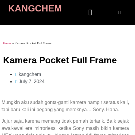
KANGCHEM
Home
»
Kamera Pocket Full Frame
Kamera Pocket Full Frame
kangchem
July 7, 2024
Mungkin aku sudah gonta-ganti kamera hampir seratus kali,
tapi baru kali ini pegang yang mereknya… Sony. Haha.
Jujur saja, karena memang tidak pernah tertarik. Baik sejak
awal-awal era mirrorless, ketika Sony masih bikin kamera