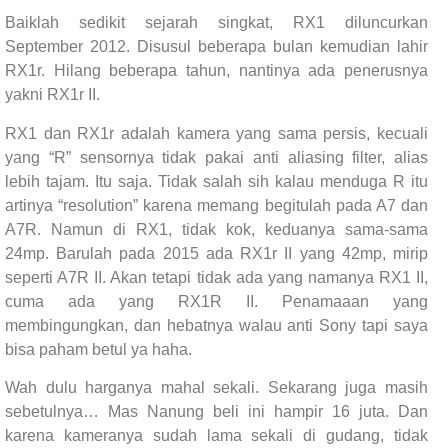
Baiklah sedikit sejarah singkat, RX1 diluncurkan
September 2012. Disusul beberapa bulan kemudian lahir
RX1r. Hilang beberapa tahun, nantinya ada penerusnya
yakni RX1r II.
RX1 dan RX1r adalah kamera yang sama persis, kecuali
yang “R” sensornya tidak pakai anti aliasing filter, alias
lebih tajam. Itu saja. Tidak salah sih kalau menduga R itu
artinya “resolution” karena memang begitulah pada A7 dan
A7R. Namun di RX1, tidak kok, keduanya sama-sama
24mp. Barulah pada 2015 ada RX1r II yang 42mp, mirip
seperti A7R II. Akan tetapi tidak ada yang namanya RX1 II,
cuma ada yang RX1R II. Penamaaan yang
membingungkan, dan hebatnya walau anti Sony tapi saya
bisa paham betul ya haha.
Wah dulu harganya mahal sekali. Sekarang juga masih
sebetulnya… Mas Nanung beli ini hampir 16 juta. Dan
karena kameranya sudah lama sekali di gudang, tidak