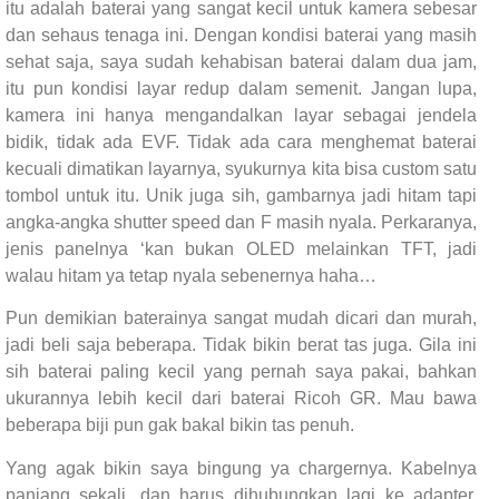
itu adalah baterai yang sangat kecil untuk kamera sebesar
dan sehaus tenaga ini. Dengan kondisi baterai yang masih
sehat saja, saya sudah kehabisan baterai dalam dua jam,
itu pun kondisi layar redup dalam semenit. Jangan lupa,
kamera ini hanya mengandalkan layar sebagai jendela
bidik, tidak ada EVF. Tidak ada cara menghemat baterai
kecuali dimatikan layarnya, syukurnya kita bisa custom satu
tombol untuk itu. Unik juga sih, gambarnya jadi hitam tapi
angka-angka shutter speed dan F masih nyala. Perkaranya,
jenis panelnya ‘kan bukan OLED melainkan TFT, jadi
walau hitam ya tetap nyala sebenernya haha…
Pun demikian baterainya sangat mudah dicari dan murah,
jadi beli saja beberapa. Tidak bikin berat tas juga. Gila ini
sih baterai paling kecil yang pernah saya pakai, bahkan
ukurannya lebih kecil dari baterai Ricoh GR. Mau bawa
beberapa biji pun gak bakal bikin tas penuh.
Yang agak bikin saya bingung ya chargernya. Kabelnya
panjang sekali, dan harus dihubungkan lagi ke adapter,