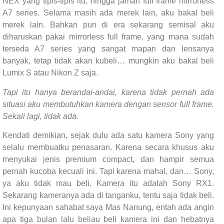
NEX yang tipis-tipis itu, hingga jaman full frame mirrorless
A7 series. Selama masih ada merek lain, aku bakal beli
merek lain. Bahkan pun di era sekarang semisal aku
diharuskan pakai mirrorless full frame, yang mana sudah
terseda A7 series yang sangat mapan dan lensanya
banyak, tetap tidak akan kubeli… mungkin aku bakal beli
Lumix S atau Nikon Z saja.
Tapi itu hanya berandai-andai, karena tidak pernah ada
situasi aku membutuhkan kamera dengan sensor full frame.
Sekali lagi, tidak ada.
Kendati demikian, sejak dulu ada satu kamera Sony yang
selalu membuatku penasaran. Karena secara khusus aku
menyukai jenis premium compact, dan hampir semua
pernah kucoba kecuali ini. Tapi karena mahal, dan… Sony,
ya aku tidak mau beli. Kamera itu adalah Sony RX1.
Sekarang kameranya ada di tanganku, tentu saja tidak beli.
Ini kepunyaan sahabat saya Mas Nanung, entah ada angin
apa tiga bulan lalu beliau beli kamera ini dan hebatnya