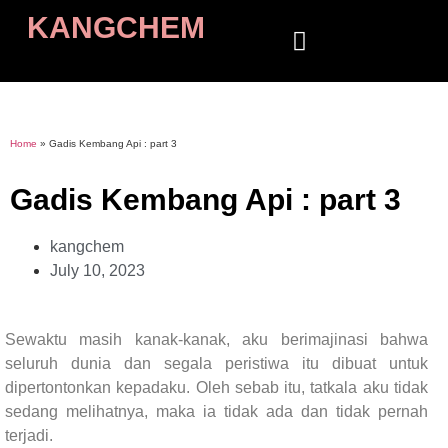
KANGCHEM
Home
»
Gadis Kembang Api : part 3
Gadis Kembang Api : part 3
kangchem
July 10, 2023
Sewaktu masih kanak-kanak, aku berimajinasi bahwa
seluruh dunia dan segala peristiwa itu dibuat untuk
dipertontonkan kepadaku. Oleh sebab itu, tatkala aku tidak
sedang melihatnya, maka ia tidak ada dan tidak pernah
terjadi.