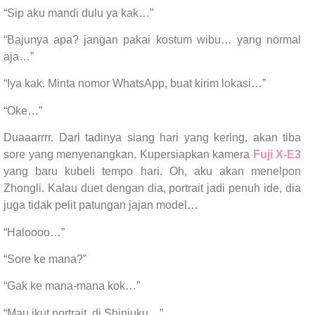
“Sip aku mandi dulu ya kak…”
“Bajunya apa? jangan pakai kostum wibu… yang normal
aja…”
“Iya kak. Minta nomor WhatsApp, buat kirim lokasi…”
“Oke…”
Duaaarrrr. Dari tadinya siang hari yang kering, akan tiba
sore yang menyenangkan. Kupersiapkan kamera
Fuji X-E3
yang baru kubeli tempo hari. Oh, aku akan menelpon
Zhongli. Kalau duet dengan dia, portrait jadi penuh ide, dia
juga tidak pelit patungan jajan model…
“Haloooo…”
“Sore ke mana?”
“Gak ke mana-mana kok…”
“Mau ikut portrait, di Shinjuku…”