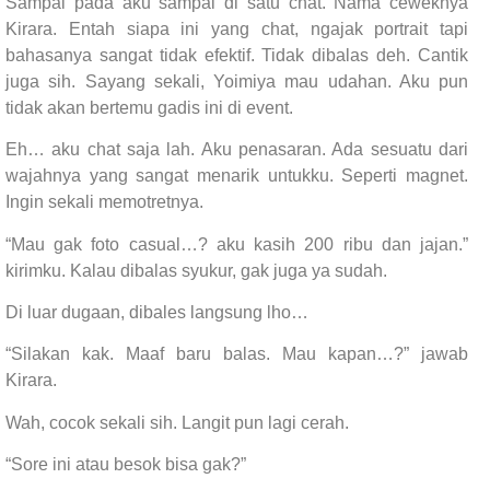
Sampai pada aku sampai di satu chat. Nama ceweknya
Kirara. Entah siapa ini yang chat, ngajak portrait tapi
bahasanya sangat tidak efektif. Tidak dibalas deh. Cantik
juga sih. Sayang sekali, Yoimiya mau udahan. Aku pun
tidak akan bertemu gadis ini di event.
Eh… aku chat saja lah. Aku penasaran. Ada sesuatu dari
wajahnya yang sangat menarik untukku. Seperti magnet.
Ingin sekali memotretnya.
“Mau gak foto casual…? aku kasih 200 ribu dan jajan.”
kirimku. Kalau dibalas syukur, gak juga ya sudah.
Di luar dugaan, dibales langsung lho…
“Silakan kak. Maaf baru balas. Mau kapan…?” jawab
Kirara.
Wah, cocok sekali sih. Langit pun lagi cerah.
“Sore ini atau besok bisa gak?”