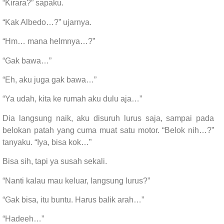
“Kirara?” sapaku.
“Kak Albedo…?” ujarnya.
“Hm… mana helmnya…?”
“Gak bawa…”
“Eh, aku juga gak bawa…”
“Ya udah, kita ke rumah aku dulu aja…”
Dia langsung naik, aku disuruh lurus saja, sampai pada
belokan patah yang cuma muat satu motor. “Belok nih…?”
tanyaku. “Iya, bisa kok…”
Bisa sih, tapi ya susah sekali.
“Nanti kalau mau keluar, langsung lurus?”
“Gak bisa, itu buntu. Harus balik arah…”
“Hadeeh…”