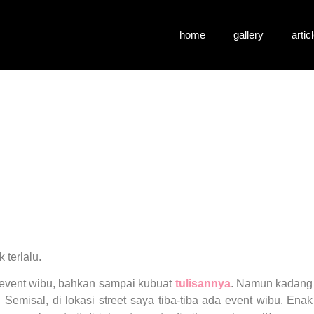
home
gallery
artic
 terlalu.
e event wibu, bahkan sampai kubuat
tulisannya
. Namun kadang
Semisal, di lokasi street saya tiba-tiba ada event wibu. Enak