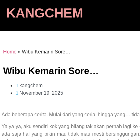
KANGCHEM
Home
»
Wibu Kemarin Sore…
Wibu Kemarin Sore…
kangchem
November 19, 2025
Ada beberapa cerita. Mulai dari yang ceria, hingga yang… tidak
Ya ya ya, aku sendiri kok yang bilang tak akan pernah lagi k
ada saja hal yang bikin mau tidak mau mesti bersinggungan. 