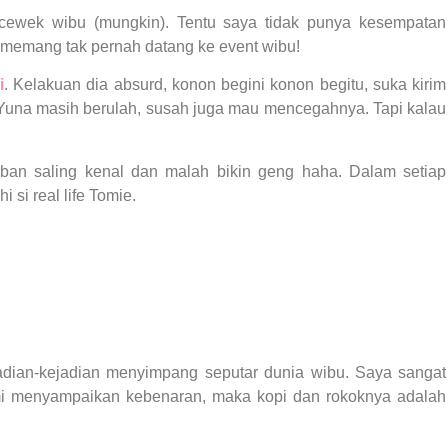
cewek wibu (mungkin). Tentu saya tidak punya kesempatan
memang tak pernah datang ke event wibu!
i
. Kelakuan dia absurd, konon begini konon begitu, suka kirim
in Yuna masih berulah, susah juga mau mencegahnya. Tapi kalau
rban saling kenal dan malah bikin geng haha. Dalam setiap
si real life Tomie.
adian-kejadian menyimpang seputar dunia wibu. Saya sangat
i menyampaikan kebenaran, maka kopi dan rokoknya adalah